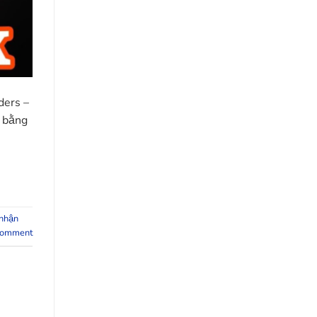
ders –
k bằng
 nhận
comment