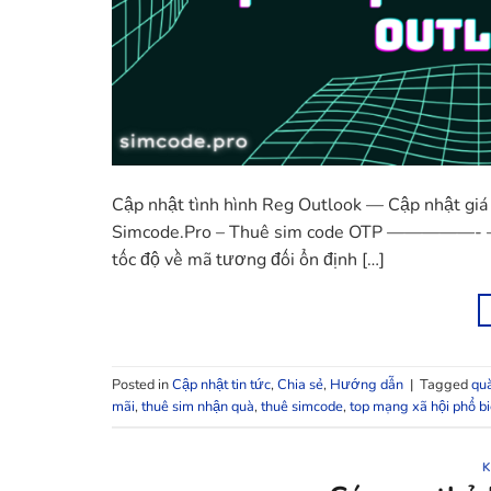
Cập nhật tình hình Reg Outlook — Cập nhật giá
Simcode.Pro – Thuê sim code OTP —————- – Nga
tốc độ về mã tương đối ổn định […]
Posted in
Cập nhật tin tức
,
Chia sẻ
,
Hướng dẫn
|
Tagged
qu
mãi
,
thuê sim nhận quà
,
thuê simcode
,
top mạng xã hội phổ b
K