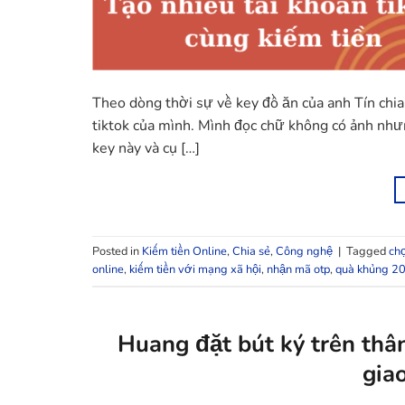
Theo dòng thời sự về key đồ ăn của anh Tín chia
tiktok của mình. Mình đọc chữ không có ảnh nh
key này và cụ […]
Posted in
Kiếm tiền Online
,
Chia sẻ
,
Công nghệ
|
Tagged
ch
online
,
kiếm tiền với mạng xã hội
,
nhận mã otp
,
quà khủng 2
Huang đặt bút ký trên thâ
gia