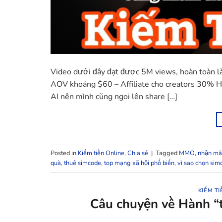
Video dưới đây đạt được 5M views, hoàn toàn là
AOV khoảng $60 – Affiliate cho creators 30% H
AI nên mình cũng ngoi lên share […]
Posted in
Kiếm tiền Online
,
Chia sẻ
|
Tagged
MMO
,
nhận mã
quà
,
thuê simcode
,
top mạng xã hội phổ biến
,
vì sao chọn sim
KIẾM TI
Câu chuyện về Hành “t