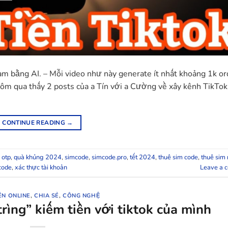
m bằng AI. – Mỗi video như này generate ít nhất khoảng 1k or
ôm qua thấy 2 posts của a Tín với a Cường về xây kênh TikTo
CONTINUE READING
→
 otp
,
quà khủng 2024
,
simcode
,
simcode.pro
,
tết 2024
,
thuê sim code
,
thuê sim
code
,
xác thực tài khoản
Leave a 
ỀN ONLINE
,
CHIA SẺ
,
CÔNG NGHỆ
rìng” kiếm tiền với tiktok của mình