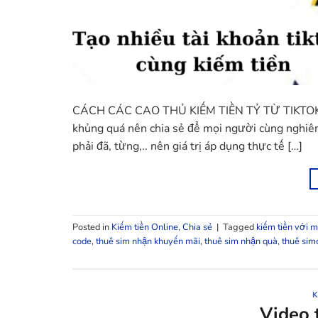
CÁCH CÁC CAO THỦ KIẾM TIỀN TỶ TỪ TIKTOK Chà
khủng quá nên chia sẻ để mọi người cùng nghi
phải đã, từng,.. nên giá trị áp dụng thực tế […]
Posted in
Kiếm tiền Online
,
Chia sẻ
|
Tagged
kiếm tiền với 
code
,
thuê sim nhận khuyến mãi
,
thuê sim nhận quà
,
thuê sim
K
Video 