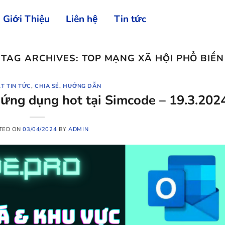
Giới Thiệu
Liên hệ
Tin tức
TAG ARCHIVES:
TOP MẠNG XÃ HỘI PHỔ BIẾN
T TIN TỨC
,
CHIA SẺ
,
HƯỚNG DẪN
à ứng dụng hot tại Simcode – 19.3.202
TED ON
03/04/2024
BY
ADMIN