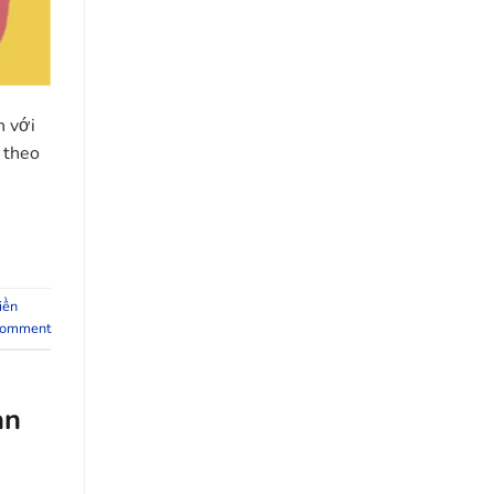
n với
 theo
iền
comment
àn