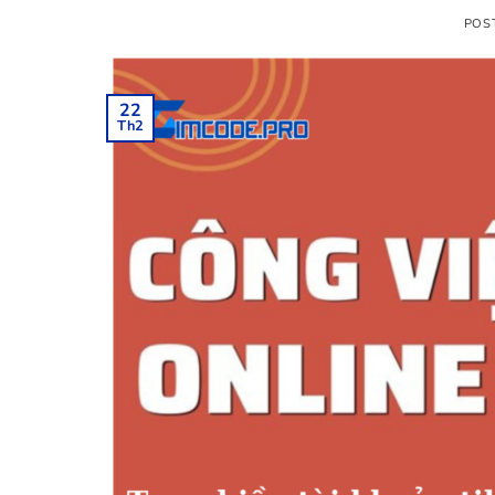
POS
22
Th2