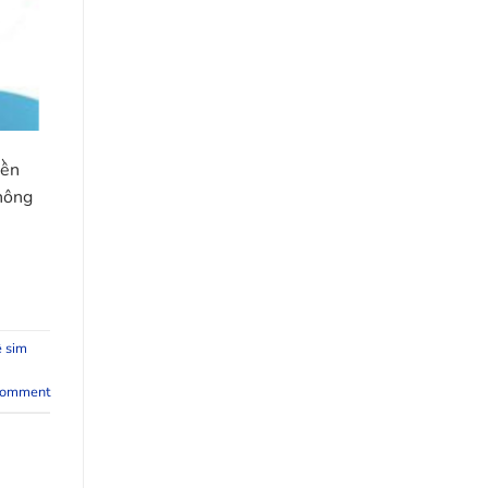
iền
hông
ê sim
comment