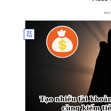
POS
22
Th2