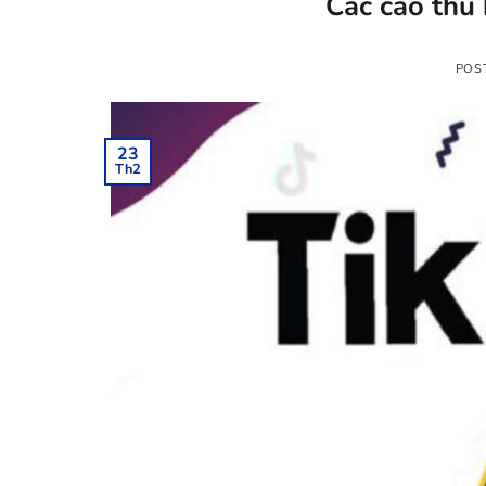
Các cao thủ 
POS
23
Th2