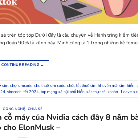
 sẻ trên tóp tóp Dưới đây là câu chuyện về Hành trìng kiếm tiề
ưng đoán 90% là kênh này. Mình cũng là 1 trong những kẻ fomo
CONTINUE READING
→
ợ sim
,
chợ simcode
,
cho thuê sim code
,
chúc tết thuê sim
,
khuyến mãi sim
,
kiếm t
024
,
simcode
,
tết 2024
,
top mạng xã hội phổ biến
,
xác thực tài khoản
Leave a 
CÔNG NGHỆ
,
CHIA SẺ
n cỗ máy của Nvidia cách đây 8 năm b
o cho ElonMusk –