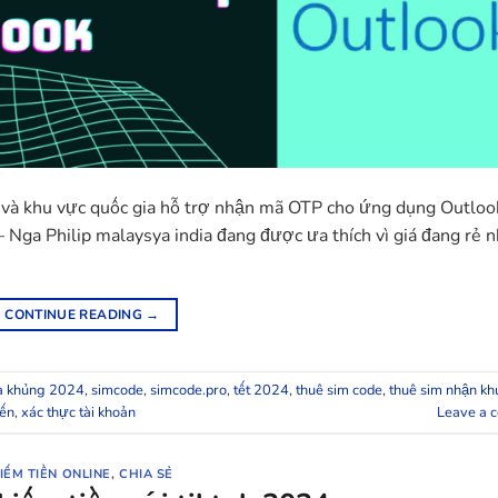
 và khu vực quốc gia hỗ trợ nhận mã OTP cho ứng dụng Outlook
 Philip malaysya india đang được ưa thích vì giá đang rẻ n
CONTINUE READING
→
à khủng 2024
,
simcode
,
simcode.pro
,
tết 2024
,
thuê sim code
,
thuê sim nhận k
iến
,
xác thực tài khoản
Leave a 
IẾM TIỀN ONLINE
,
CHIA SẺ