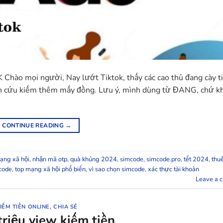
o mọi người, Nay lướt Tiktok, thấy các cao thủ đang cày t
ên cứu kiếm thêm mấy đồng. Lưu ý, mình dùng từ ĐANG, chứ k
CONTINUE READING
→
mạng xã hội
,
nhận mã otp
,
quà khủng 2024
,
simcode
,
simcode.pro
,
tết 2024
,
thu
code
,
top mạng xã hội phổ biến
,
vì sao chọn simcode
,
xác thực tài khoản
Leave a 
IẾM TIỀN ONLINE
,
CHIA SẺ
triệu view kiếm tiền