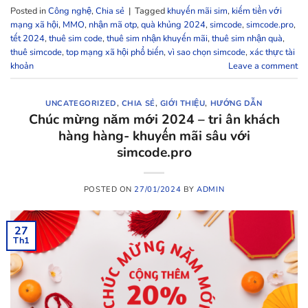
Posted in
Công nghệ
,
Chia sẻ
|
Tagged
khuyến mãi sim
,
kiếm tiền với
mạng xã hội
,
MMO
,
nhận mã otp
,
quà khủng 2024
,
simcode
,
simcode.pro
,
tết 2024
,
thuê sim code
,
thuê sim nhận khuyến mãi
,
thuê sim nhận quà
,
thuê simcode
,
top mạng xã hội phổ biến
,
vì sao chọn simcode
,
xác thực tài
khoản
Leave a comment
UNCATEGORIZED
,
CHIA SẺ
,
GIỚI THIỆU
,
HƯỚNG DẪN
Chúc mừng năm mới 2024 – tri ân khách
hàng hàng- khuyến mãi sâu với
simcode.pro
POSTED ON
27/01/2024
BY
ADMIN
27
Th1