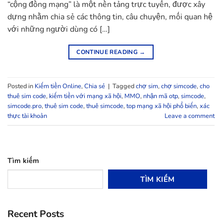
“cộng đồng mạng” là một nền tảng trực tuyến, được xây
dựng nhằm chia sẻ các thông tin, câu chuyện, mối quan hệ
với những người dùng có […]
CONTINUE READING
→
Posted in
Kiếm tiền Online
,
Chia sẻ
|
Tagged
chợ sim
,
chợ simcode
,
cho
thuê sim code
,
kiếm tiền với mạng xã hội
,
MMO
,
nhận mã otp
,
simcode
,
simcode.pro
,
thuê sim code
,
thuê simcode
,
top mạng xã hội phổ biến
,
xác
thực tài khoản
Leave a comment
Tìm kiếm
TÌM KIẾM
Recent Posts