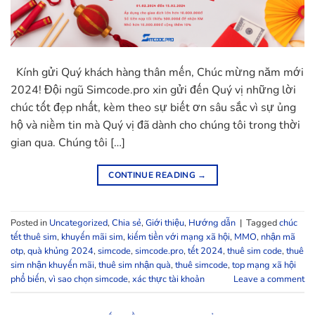
Kính gửi Quý khách hàng thân mến, Chúc mừng năm mới
2024! Đội ngũ Simcode.pro xin gửi đến Quý vị những lời
chúc tốt đẹp nhất, kèm theo sự biết ơn sâu sắc vì sự ủng
hộ và niềm tin mà Quý vị đã dành cho chúng tôi trong thời
gian qua. Chúng tôi […]
CONTINUE READING
→
Posted in
Uncategorized
,
Chia sẻ
,
Giới thiệu
,
Hướng dẫn
|
Tagged
chúc
tết thuê sim
,
khuyến mãi sim
,
kiếm tiền với mạng xã hội
,
MMO
,
nhận mã
otp
,
quà khủng 2024
,
simcode
,
simcode.pro
,
tết 2024
,
thuê sim code
,
thuê
sim nhận khuyến mãi
,
thuê sim nhận quà
,
thuê simcode
,
top mạng xã hội
phổ biến
,
vì sao chọn simcode
,
xác thực tài khoản
Leave a comment