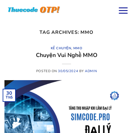
Skip
to
content
TAG ARCHIVES:
MMO
KỂ CHUYỆN
,
MMO
Chuyện Vui Nghề MMO
POSTED ON
30/05/2024
BY
ADMIN
30
Th5