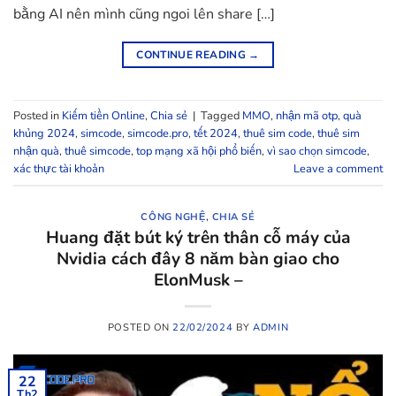
bằng AI nên mình cũng ngoi lên share […]
CONTINUE READING
→
Posted in
Kiếm tiền Online
,
Chia sẻ
|
Tagged
MMO
,
nhận mã otp
,
quà
khủng 2024
,
simcode
,
simcode.pro
,
tết 2024
,
thuê sim code
,
thuê sim
nhận quà
,
thuê simcode
,
top mạng xã hội phổ biến
,
vì sao chọn simcode
,
xác thực tài khoản
Leave a comment
CÔNG NGHỆ
,
CHIA SẺ
Huang đặt bút ký trên thân cỗ máy của
Nvidia cách đây 8 năm bàn giao cho
ElonMusk –
POSTED ON
22/02/2024
BY
ADMIN
22
Th2