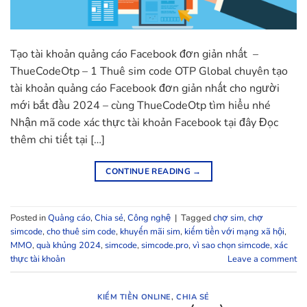
Tạo tài khoản quảng cáo Facebook đơn giản nhất –
ThueCodeOtp – 1 Thuê sim code OTP Global chuyên tạo
tài khoản quảng cáo Facebook đơn giản nhất cho người
mới bắt đầu 2024 – cùng ThueCodeOtp tìm hiểu nhé
Nhận mã code xác thực tài khoản Facebook tại đây Đọc
thêm chi tiết tại […]
CONTINUE READING
→
Posted in
Quảng cáo
,
Chia sẻ
,
Công nghệ
|
Tagged
chợ sim
,
chợ
simcode
,
cho thuê sim code
,
khuyến mãi sim
,
kiếm tiền với mạng xã hội
,
MMO
,
quà khủng 2024
,
simcode
,
simcode.pro
,
vì sao chọn simcode
,
xác
thực tài khoản
Leave a comment
KIẾM TIỀN ONLINE
,
CHIA SẺ