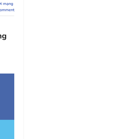
với mạng
comment
ng