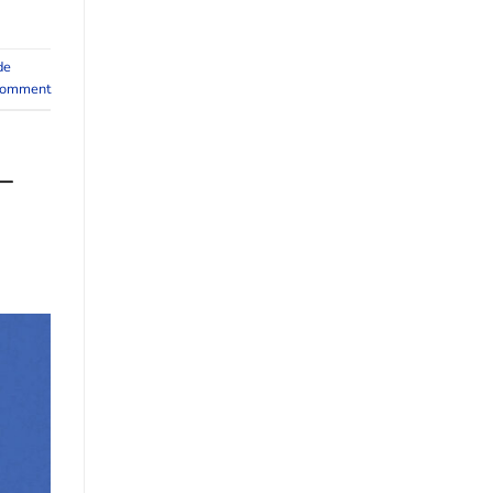
de
comment
–