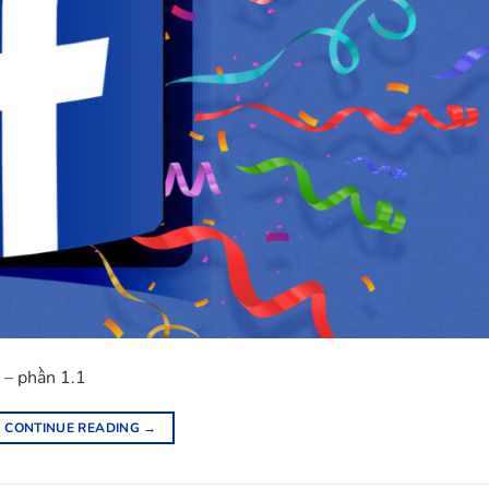
t – phần 1.1
CONTINUE READING
→