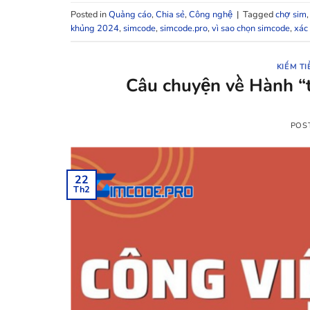
Posted in
Quảng cáo
,
Chia sẻ
,
Công nghệ
|
Tagged
chợ sim
khủng 2024
,
simcode
,
simcode.pro
,
vì sao chọn simcode
,
xác 
KIẾM TI
Câu chuyện về Hành “t
POS
22
Th2