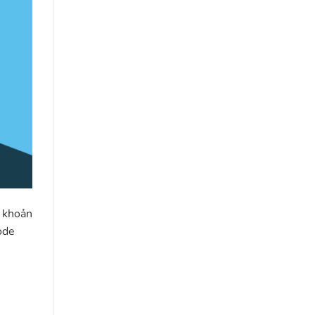
i khoản
ode