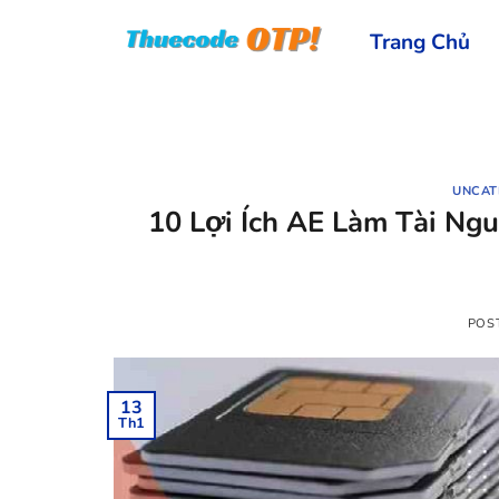
Skip
Trang Chủ
to
content
UNCAT
10 Lợi Ích AE Làm Tài N
POS
13
Th1