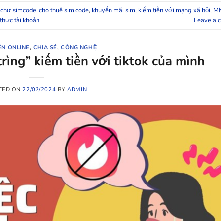
,
chợ simcode
,
cho thuê sim code
,
khuyến mãi sim
,
kiếm tiền với mạng xã hội
,
M
thực tài khoản
Leave a 
ỀN ONLINE
,
CHIA SẺ
,
CÔNG NGHỆ
rìng” kiếm tiền với tiktok của mình
TED ON
22/02/2024
BY
ADMIN