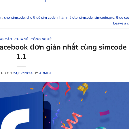
im
,
chợ simcode
,
cho thuê sim code
,
nhận mã otp
,
simcode
,
simcode.pro
,
thue co
Leave a 
NG CÁO
,
CHIA SẺ
,
CÔNG NGHỆ
Facebook đơn giản nhất cùng simcode 
1.1
TED ON
24/02/2024
BY
ADMIN