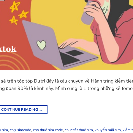
 sẻ trên tóp tóp Dưới đây là câu chuyện về Hành trìng kiếm tiề
ưng đoán 90% là kênh này. Mình cũng là 1 trong những kẻ fomo
CONTINUE READING
→
ợ sim
,
chợ simcode
,
cho thuê sim code
,
chúc tết thuê sim
,
khuyến mãi sim
,
kiếm t