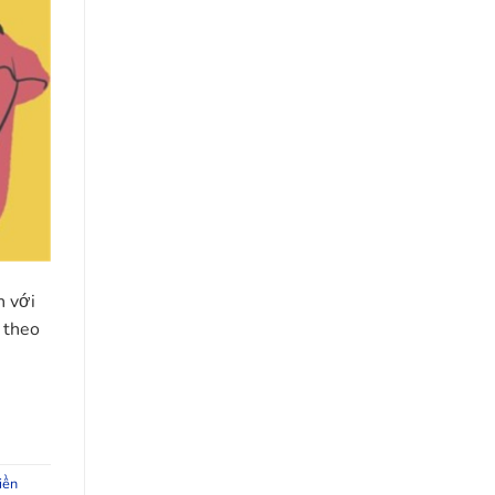
n với
 theo
iền