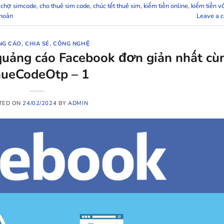
,
chợ simcode
,
cho thuê sim code
,
chúc tết thuê sim
,
kiếm tiền online
,
kiếm tiền 
khoản
Leave a 
NG CÁO
,
CHIA SẺ
,
CÔNG NGHỆ
quảng cáo Facebook đơn giản nhất cù
ueCodeOtp – 1
TED ON
24/02/2024
BY
ADMIN