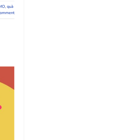
MO
,
quà
comment