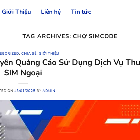
Giới Thiệu
Liên hệ
Tin tức
TAG ARCHIVES:
CHỢ SIMCODE
EGORIZED
,
CHIA SẺ
,
GIỚI THIỆU
guyên Quảng Cáo Sử Dụng Dịch Vụ Th
SIM Ngoại
TED ON
13/01/2025
BY
ADMIN