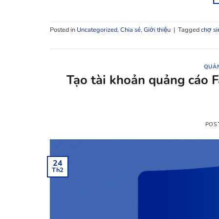
Posted in
Uncategorized
,
Chia sẻ
,
Giới thiệu
|
Tagged
chợ s
QUẢ
Tạo tài khoản quảng cáo 
POS
24
Th2