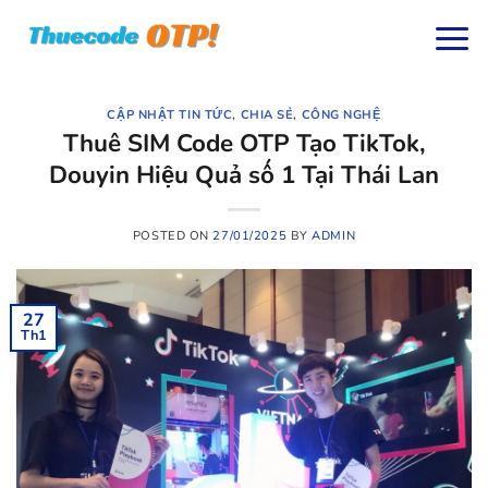
Skip
to
content
CẬP NHẬT TIN TỨC
,
CHIA SẺ
,
CÔNG NGHỆ
Thuê SIM Code OTP Tạo TikTok,
Douyin Hiệu Quả số 1 Tại Thái Lan
POSTED ON
27/01/2025
BY
ADMIN
27
Th1