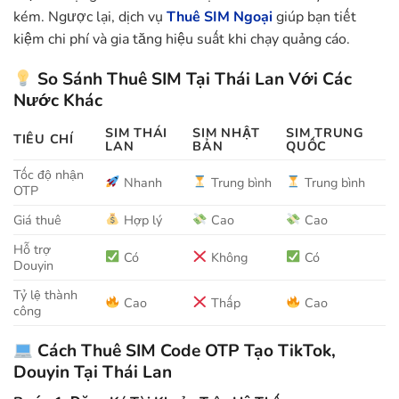
kém. Ngược lại, dịch vụ
Thuê SIM Ngoại
giúp bạn tiết
kiệm chi phí và gia tăng hiệu suất khi chạy quảng cáo.
So Sánh Thuê SIM Tại Thái Lan Với Các
Nước Khác
SIM THÁI
SIM NHẬT
SIM TRUNG
TIÊU CHÍ
LAN
BẢN
QUỐC
Tốc độ nhận
Nhanh
Trung bình
Trung bình
OTP
Giá thuê
Hợp lý
Cao
Cao
Hỗ trợ
Có
Không
Có
Douyin
Tỷ lệ thành
Cao
Thấp
Cao
công
Cách Thuê SIM Code OTP Tạo TikTok,
Douyin Tại Thái Lan