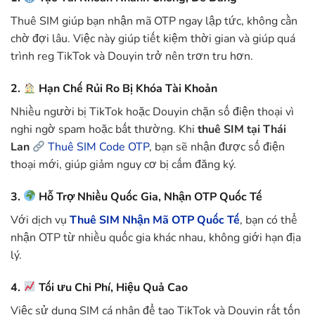
Thuê SIM giúp bạn nhận mã OTP ngay lập tức, không cần
chờ đợi lâu. Việc này giúp tiết kiệm thời gian và giúp quá
trình reg TikTok và Douyin trở nên trơn tru hơn.
2.
Hạn Chế Rủi Ro Bị Khóa Tài Khoản
Nhiều người bị TikTok hoặc Douyin chặn số điện thoại vì
nghi ngờ spam hoặc bất thường. Khi
thuê SIM tại Thái
Lan
Thuê SIM Code OTP
, bạn sẽ nhận được số điện
thoại mới, giúp giảm nguy cơ bị cấm đăng ký.
3.
Hỗ Trợ Nhiều Quốc Gia, Nhận OTP Quốc Tế
Với dịch vụ
Thuê SIM Nhận Mã OTP Quốc Tế
, bạn có thể
nhận OTP từ nhiều quốc gia khác nhau, không giới hạn địa
lý.
4.
Tối ưu Chi Phí, Hiệu Quả Cao
Việc sử dụng SIM cá nhân để tạo TikTok và Douyin rất tốn