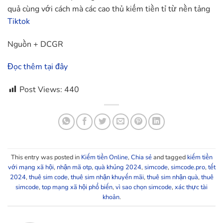
quả cùng với cách mà các cao thủ kiếm tiền tỉ từ nền tảng
Tiktok
Nguồn + DCGR
Đọc thêm tại đây
Post Views:
440
This entry was posted in
Kiếm tiền Online
,
Chia sẻ
and tagged
kiếm tiền
với mạng xã hội
,
nhận mã otp
,
quà khủng 2024
,
simcode
,
simcode.pro
,
tết
2024
,
thuê sim code
,
thuê sim nhận khuyến mãi
,
thuê sim nhận quà
,
thuê
simcode
,
top mạng xã hội phổ biến
,
vì sao chọn simcode
,
xác thực tài
khoản
.