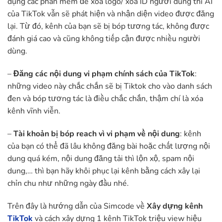
dụng các phần mềm để xóa logo/ xóa ID người dùng thì AI
của TikTok vẫn sẽ phát hiện và nhận diện video được đăng
lại. Từ đó, kênh của bạn sẽ bị bóp tương tác, không được
đánh giá cao và cũng không tiếp cận được nhiều người
dùng.
–
Đăng các nội dung vi phạm chính sách của TikTok
:
những video này chắc chắn sẽ bị Tiktok cho vào danh sách
đen và bóp tương tác là điều chắc chắn, thậm chí là xóa
kênh vĩnh viễn.
–
Tài khoản bị bóp reach vì vi phạm về nội dung
: kênh
của bạn có thể đã lâu không đăng bài hoặc chất lượng nội
dung quá kém, nội dung đăng tải thì lộn xộ, spam nội
dung,… thì bạn hãy khôi phục lại kênh bằng cách xây lại
chỉn chu như những ngày đầu nhé.
Trên đây là hướng dẫn của Simcode về
Xây dựng kênh
TikTok
và cách xây dựng 1 kênh TikTok triệu view hiệu