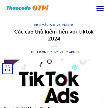
Skip
to
content
KIẾM TIỀN ONLINE
,
CHIA SẺ
Các cao thủ kiếm tiền với tiktok
2024
POSTED ON
23/02/2024
BY
ADMIN
23
Th2