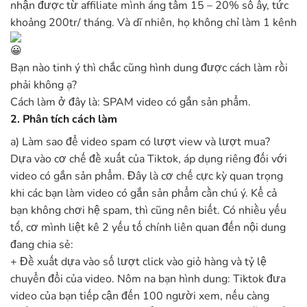
nhận được từ affiliate mình áng tầm 15 – 20% số ấy, tức
khoảng 200tr/ tháng. Và dĩ nhiên, họ không chỉ làm 1 kênh
Bạn nào tinh ý thì chắc cũng hình dung được cách làm rồi
phải không ạ?
Cách làm ở đây là: SPAM video có gắn sản phẩm.
2. Phân tích cách làm
a) Làm sao để video spam có lượt view và lượt mua?
Dựa vào cơ chế đề xuất của Tiktok, áp dụng riêng đối với
video có gắn sản phẩm. Đây là cơ chế cực kỳ quan trọng
khi các bạn làm video có gắn sản phẩm cần chú ý. Kể cả
bạn không chơi hệ spam, thì cũng nên biết. Có nhiều yếu
tố, cơ mình liệt kê 2 yếu tố chính liên quan đến nội dung
đang chia sẻ:
+ Đề xuất dựa vào số lượt click vào giỏ hàng và tỷ lệ
chuyển đổi của video. Nôm na bạn hình dung: Tiktok đưa
video của bạn tiếp cận đến 100 người xem, nếu càng