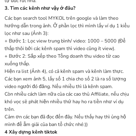
tự đúc rút nha.
3. Tìm các kênh như vậy ở đâu?
Các bạn search tool MYKOL trên google và làm theo
hướng dẫn trong ảnh. Ở phần lọc thì mình lấy ví dụ 1 kiểu
lọc như sau (Ảnh 3):
+ Bước 1: Lọc view trung bình/ video: 1000 – 5000 (Để
thấp thôi bởi các kênh spam thì video cũng ít view).
+ Bước 2: Sắp xếp theo Tổng doanh thu video từ cao
xuống thấp.
Hiện ra list (Ảnh 4), có cả kênh spam và kênh làm thực.
Các bạn xem ảnh 5, lấy số 1 chia cho số 2 là ra số lượng
video người đó đăng. Nếu nhiều thì là kênh spam.
Còn nhiều cách làm nữa của các cao thủ Affiliate, nếu chịu
khó vọc sẽ phát hiện nhiều thứ hay ho ra tiền như ví dụ
trên.
Cảm ơn các bạn đã đọc đến đây. Nếu thấy hay thì ủng hộ
mình để ẵm giải của ban tổ chức nhé:))
4 Xây dựng kênh tiktok